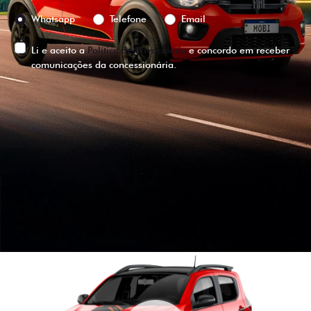
Preferência de contato:
Whatsapp
Telefone
Email
Li e aceito a
Política de Privacidade
e concordo em receber
comunicações da concessionária.
ENTRAR EM CONTATO
VISUALIZE O
VEÍCULO EM
360°