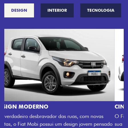
DESIGN
INTERIOR
TECNOLOGIA
CINCO OPÇÕES DE CORES
O Fiat Mobi tem sempre uma opção de cor que é a
sua cara. Escolha entre o Preto Vulcano, Vermelho