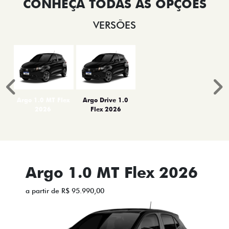
VERSÕES
Anterior
P
Argo 1.0 MT Flex
Argo Drive 1.0
2026
Flex 2026
Argo 1.0 MT Flex 2026
a partir de R$ 95.990,00