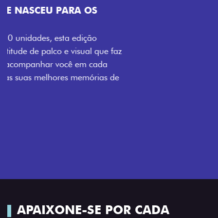
VISUAL COM ENERGIA LOLLABR
Se liga no que compõe a identidade exclusiva do
festival: série numerada, adesivo lateral LollaBR e a
soleira temática que reforçam a exclusividade,
enquanto os detalhes escurecidos, o teto bicolor e as
rodas de liga-leve aro 16” em preto brilhante
completam o visual com ainda mais estilo.
APAIXONE-SE POR CADA