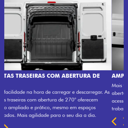
AMPLA ABERTURA DA PORTA LATERAL
Mais versatilidade para o seu carregamento. A ampla
abertura da porta lateral do Novo Ducato facilita o
acesso à carga, otimizando tempo e tornando o
trabalho mais eficiente, onde quer que você esteja.
Próximo
Previous
Next
TRANSFORMAÇÃO HOMOLOGADA