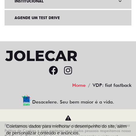
INSTITUCIONAL
AGENDE UM TEST DRIVE
Home
VDP: fiat fastback
Desacelere. Seu bem maior é a vida.
Para otimizar sua experiência durante a navegação, fazemos uso de nossa
Coletamos dados para melhorar o desempenho do site, além
AZZURRA VEICULOS LTDA
Política de Cookies e para proteger seus dados pessoais respeitamos nossa
de personalizar conteúdo e anúncios.