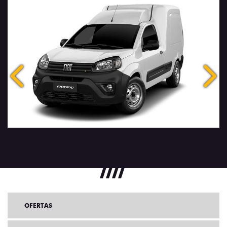
Anterior
Próx
OFERTAS