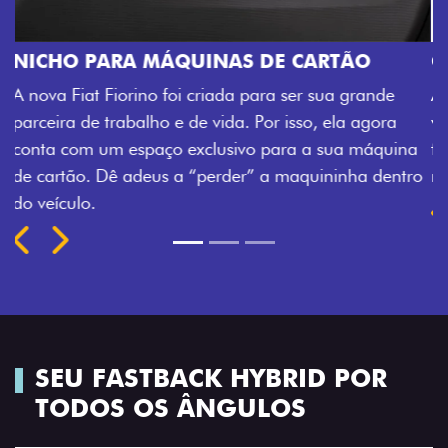
O
CHAVE COM TELECOMANDO
rande
Agora, a chave da sua nova Fiorino pode abrir o
agora
veículo também à distância, e não mais somente
máquina
fechadura. São detalhes como esse que trazem 
a dentro
mais fluidez para o seu dia de trabalho.
Previous
Next
SEU FASTBACK HYBRID POR
TODOS OS ÂNGULOS