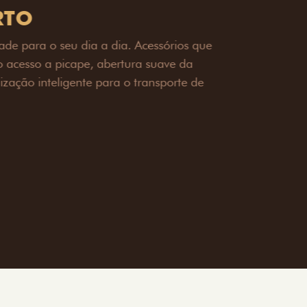
OAD
ualquer desafio. O Pack off-road combina
é 3,5 toneladas, alargadores de para-
ecendo mais capacidade de reboque,
oceria e um visual ainda mais imponente
rreno com confiança.
ia