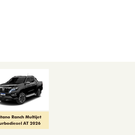
itano Ranch Multijet
urbodiesel AT 2026