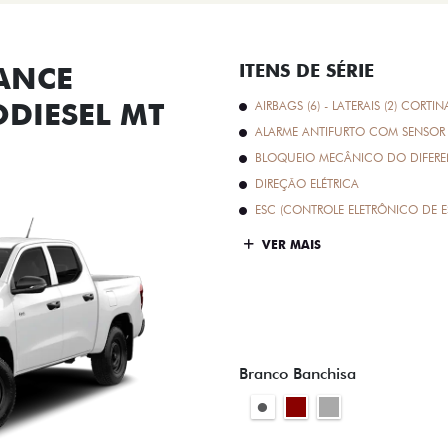
ANCE
ITENS DE SÉRIE
ODIESEL MT
AIRBAGS (6) - LATERAIS (2) CORTIN
ALARME ANTIFURTO COM SENSOR 
BLOQUEIO MECÂNICO DO DIFEREN
DIREÇÃO ELÉTRICA
ESC (CONTROLE ELETRÔNICO DE E
VER MAIS
Branco Banchisa