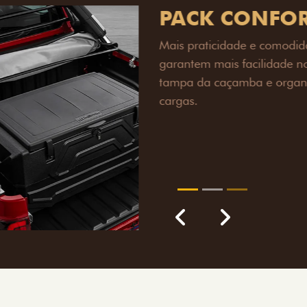
PACK OFF-R
Prepare sua picape para q
engate de reboque para at
lamas e overbumper, ofer
proteção extra para a carr
para enfrentar qualquer te
Próximo
Previous
Next
Pack tecnolog