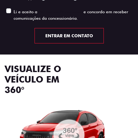
Li e aceito a
Política de Privacidade
e concordo em receber
comunicações da concessionária.
ENTRAR EM CONTATO
VISUALIZE O
VEÍCULO EM
360°