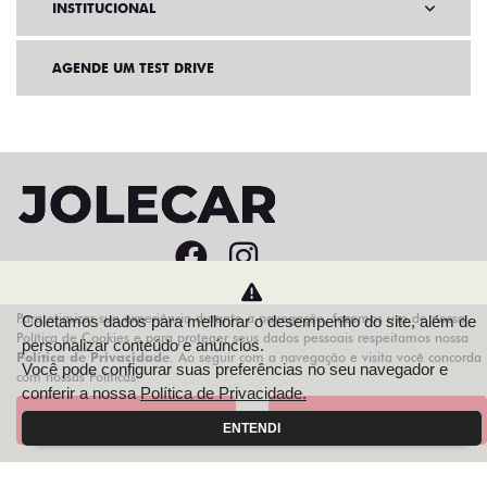
INSTITUCIONAL
AGENDE UM TEST DRIVE
Home
VDP: Fiat Argo
Para otimizar sua experiência durante a navegação, fazemos uso de nossa
Coletamos dados para melhorar o desempenho do site, além de
Política de Cookies e para proteger seus dados pessoais respeitamos nossa
personalizar conteúdo e anúncios.
Política de Privacidade
. Ao seguir com a navegação e visita você concorda
Desacelere. Seu bem maior é a vida.
Você pode configurar suas preferências no seu navegador e
com nossas Políticas.
conferir a nossa
Política de Privacidade.
Aceitar
Recusar
ENTENDI
AZZURRA VEICULOS LTDA