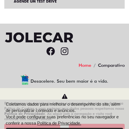
AGENDE UM TEST DRIVE
Home
Comparativo
Desacelere. Seu bem maior é a vida.
Para otimizar sua experiência durante a navegação, fazemos uso de nossa
Coletamos dados para melhorar o desempenho do site, além
AZZURRA VEICULOS LTDA
Política de Cookies e para proteger seus dados pessoais respeitamos nossa
de personalizar conteúdo e anúncios.
Política de Privacidade
. Ao seguir com a navegação e visita você
68.743.038/0013-21
Você pode configurar suas preferências no seu navegador e
concorda com nossas Políticas.
conferir a nossa
Política de Privacidade.