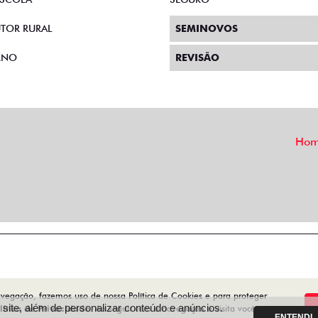
TOR RURAL
SEMINOVOS
RNO
REVISÃO
Ho
avegação, fazemos uso de nossa Política de Cookies e para proteger
ite, além de personalizar conteúdo e anúncios.
lítica de Privacidade
. Ao seguir com a navegação e visita você
ENTENDI
Desenvolvido pela DEALERSPACE ® Direitos Reservados.