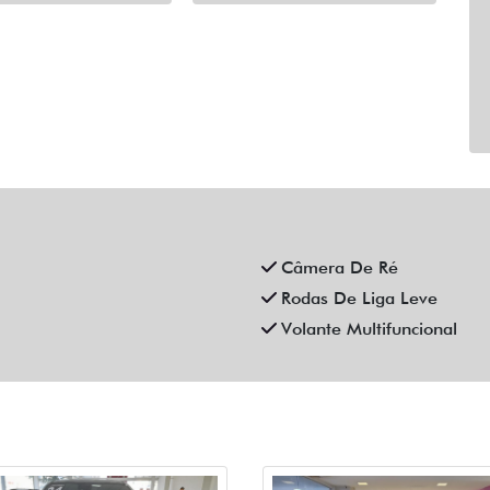
Câmera De Ré
Rodas De Liga Leve
Volante Multifuncional