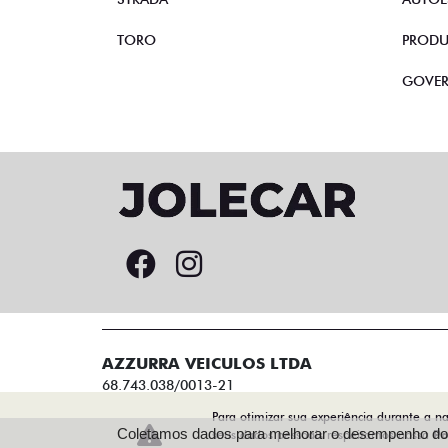
TORO
PRODU
GOVE
AZZURRA VEICULOS LTDA
68.743.038/0013-21
Para otimizar sua experiência durante a n
Coletamos dados para melhorar o desempenho do s
seus dados pessoais respeitamos nossa
Po