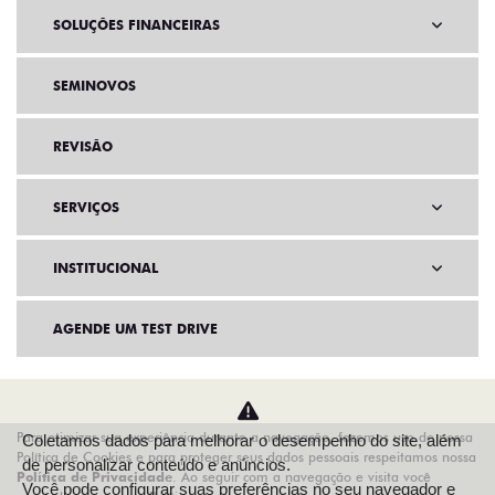
SOLUÇÕES FINANCEIRAS
SEMINOVOS
REVISÃO
SERVIÇOS
INSTITUCIONAL
AGENDE UM TEST DRIVE
Para otimizar sua experiência durante a navegação, fazemos uso de nossa
Coletamos dados para melhorar o desempenho do site, além
Política de Cookies e para proteger seus dados pessoais respeitamos nossa
de personalizar conteúdo e anúncios.
Política de Privacidade
. Ao seguir com a navegação e visita você
Você pode configurar suas preferências no seu navegador e