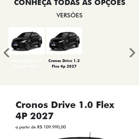
VERSÕES
Anterior
P
Cronos Drive 1.0
Cronos Drive 1.3
Flex 4P 2027
Flex 4p 2027
Cronos Drive 1.0 Flex
4P 2027
a partir de R$ 109.990,00