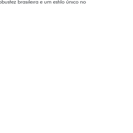
to impecável e detalhes escurecidos.
uzes