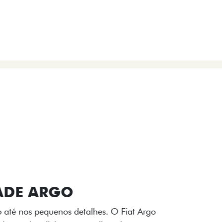
VIÇOS
FIAT + SEM PARAR
 E DESIGN INTERNO
ogo Fiat também aparecem no interior do