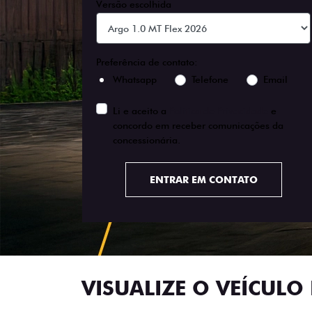
Versão escolhida
Preferência de contato:
Whatsapp
Telefone
Email
Li e aceito a
Política de Privacidade
e
concordo em receber comunicações da
concessionária.
ENTRAR EM CONTATO
VISUALIZE O VEÍCULO 