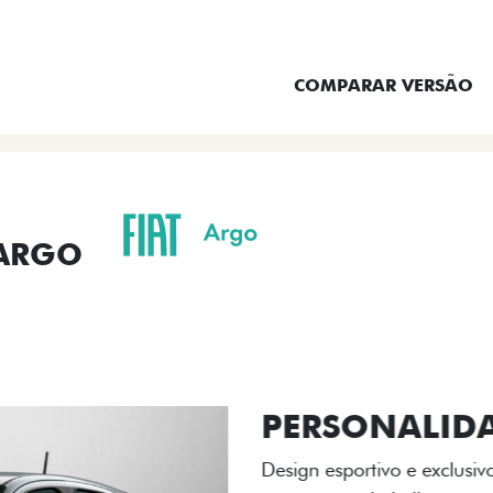
ENTRAR EM CONTATO
COMPARAR VERSÃO
 ARGO
ORMANCE
SEGURANÇA
ACESSÓRIOS
SER
ACABAMENTO
A flag italiana e o novo l