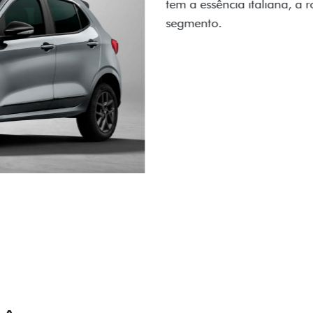
carro, que possui acabamen
Próximo
Previous
Next
Conjunto de l
IÊNCIA EM CADA DETALHE