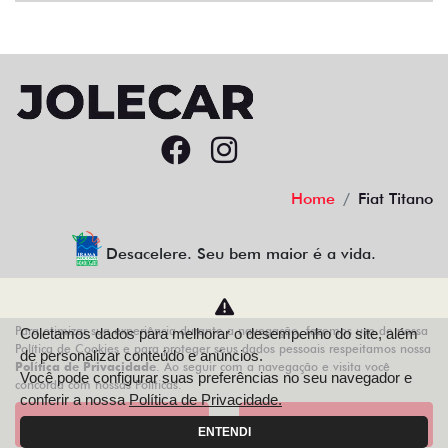
Home
Fiat Titano
Desacelere. Seu bem maior é a vida.
Para otimizar sua experiência durante a navegação, fazemos uso de nossa
Coletamos dados para melhorar o desempenho do site, além
AZZURRA VEICULOS LTDA
Política de Cookies e para proteger seus dados pessoais respeitamos nossa
de personalizar conteúdo e anúncios.
Política de Privacidade
. Ao seguir com a navegação e visita você
68.743.038/0013-21
Você pode configurar suas preferências no seu navegador e
concorda com nossas Políticas.
conferir a nossa
Política de Privacidade.
Aceitar
Recusar
ENTENDI
Desenvolvido pela DEALERSPACE ® Direitos Reservados.