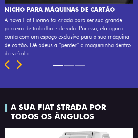
ÃO
CHAVE COM TELECOMANDO
 grande
Agora, a chave da sua nova Fiorino pode abrir
a agora
veículo também à distância, e não mais soment
a máquina
fechadura. São detalhes como esse que trazem
nha dentro
mais fluidez para o seu dia de trabalho.
Previous
Next
A SUA FIAT STRADA POR
TODOS OS ÂNGULOS