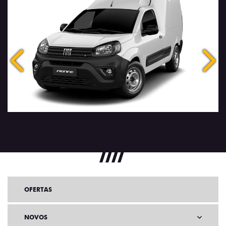
Anterior
Próx
OFERTAS
NOVOS