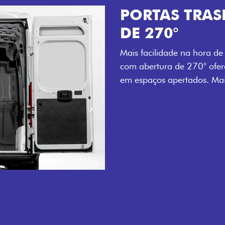
AMPLA ABER
LATERAL
Mais versatilidade para o
porta lateral do Novo Duca
tempo e tornando o trabalh
esteja.
OGADA