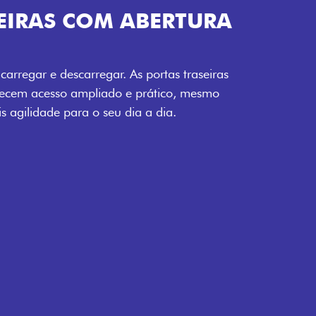
TURA DA PORTA
 seu carregamento. A ampla abertura da
to facilita o acesso à carga, otimizando
o mais eficiente, onde quer que você