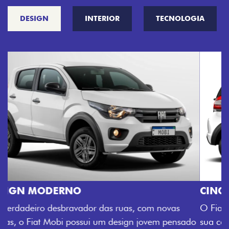
DESIGN
INTERIOR
TECNOLOGIA
CINCO OPÇÕES DE CORES
O Fiat Mobi tem sempre uma opção de cor que é a
sua cara. Escolha entre o Preto Vulcano, Vermelho