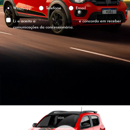
Preferência de contato:
Whatsapp
Telefone
Email
Li e aceito a
Política de Privacidade
e concordo em receber
comunicações da concessionária.
ENTRAR EM CONTATO
VISUALIZE O
VEÍCULO EM
360°