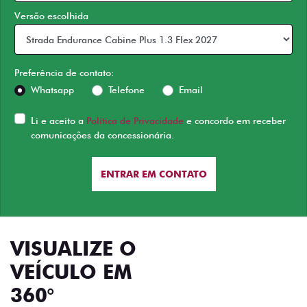
Versão escolhida
Preferência de contato:
Whatsapp
Telefone
Email
Li e aceito a
Política de Privacidade
e concordo em receber
comunicações da concessionária.
ENTRAR EM CONTATO
VISUALIZE O
VEÍCULO EM
360°