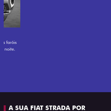
O VERDADEIRO 5 LUGARES E 4
PORTAS
Todo mundo pode viajar confortável na Fiat Strada,
que conta com cabine dupla de 5 lugares e 4 portas.
Próximo
Previous
Next
Espaço e conforto
A SUA FIAT STRADA POR