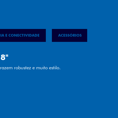
IA E CONECTIVIDADE
ACESSÓRIOS
IPVA
LED
almente em LED garante melhor
ilidade e mais economia para você.