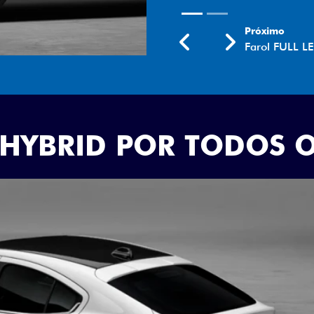
Próximo
Previous
Next
Rodas aro 18
 HYBRID POR TODOS 