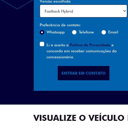
Versão escolhida
Preferência de contato:
Whatsapp
Telefone
Email
Li e aceito a
Política de Privacidade
e
concordo em receber comunicações da
concessionária.
ENTRAR EM CONTATO
VISUALIZE O VEÍCULO 