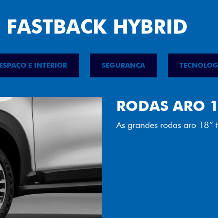
 FASTBACK HYBRID
ESPAÇO E INTERIOR
SEGURANÇA
TECNOLOG
FAROL FULL 
Tecnologia dos faróis tot
luminosidade, maior durab