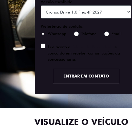
Versão escolhida
Preferência de contato:
Whatsapp
Telefone
Email
Li e aceito a
Política de Privacidade
e
concordo em receber comunicações da
concessionária.
ENTRAR EM CONTATO
VISUALIZE O VEÍCULO 