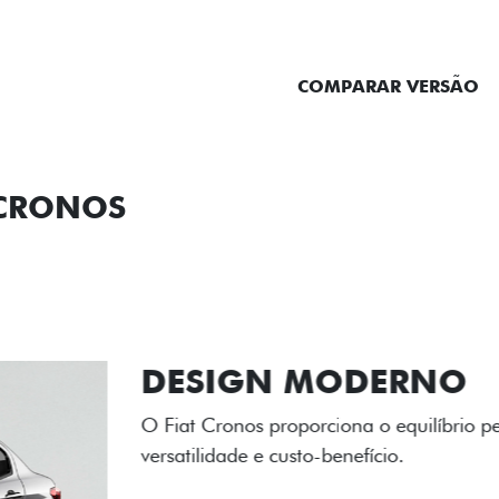
ENTRAR EM CONTATO
COMPARAR VERSÃO
 CRONOS
ORMANCE
SEGURANÇA
ACESSÓRIOS
SER
RODAS DE LI
As rodas de liga leve com
diamantado elevam o estil
personalidade para cada v