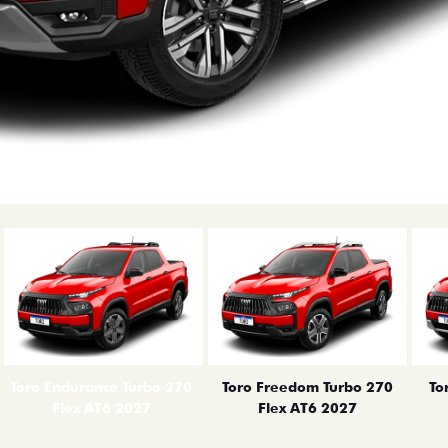
erior
Toro Endurance Turbo 270
Toro Freedom Turbo 270
To
Flex AT6 2027
Flex AT6 2027