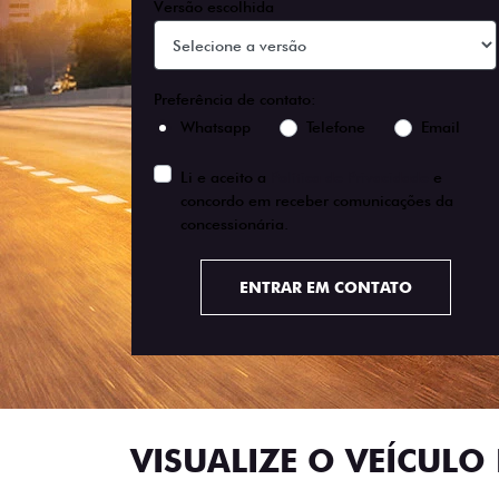
Versão escolhida
Preferência de contato:
Whatsapp
Telefone
Email
Li e aceito a
Política de Privacidade
e
concordo em receber comunicações da
concessionária.
ENTRAR EM CONTATO
VISUALIZE O VEÍCULO 