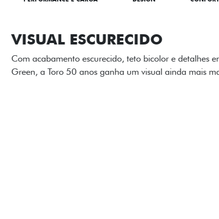
ADESIVOS ES
Os adesivos aplicados no c
única dessa edição para l
Próximo
Previous
Next
Tecnologia de