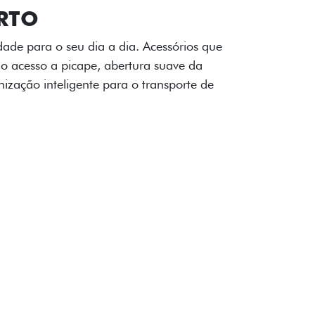
OAD
ualquer desafio. O Pack off-road combina
é 3,5 toneladas, alargadores de para-
ecendo mais capacidade de reboque,
oceria e um visual ainda mais imponente
rreno com confiança.
ia