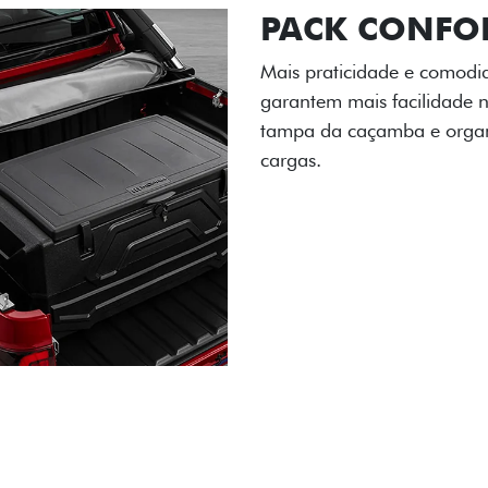
PACK OFF-R
Prepare sua picape para q
engate de reboque para at
lamas e overbumper, ofer
proteção extra para a carr
para enfrentar qualquer te
Próximo
Previous
Next
Pack tecnolog