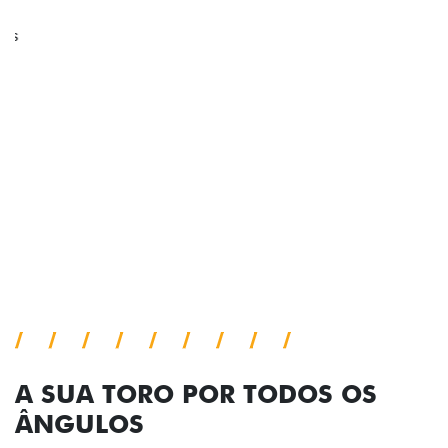
ADESIVOS ESTILIZADOS
Os adesivos aplicados no capô e nas laterais
reforçam a identidade única dessa edição para lá de
comemorativa.
Próximo
Previous
Next
Tecnologia de série
A SUA TORO POR TODOS OS
ÂNGULOS