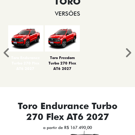
TORO
VERSÕES
Anterior
P
Toro Endurance
Toro Freedom
Turbo 270 Flex
Turbo 270 Flex
AT6 2027
AT6 2027
Toro Endurance Turbo
270 Flex AT6 2027
a partir de R$ 167.490,00