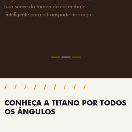
toneladas, alargadores de para-lamas e overbumper,
oferecendo mais capacidade de reboque, proteção
extra para a carroceria e um visual ainda mais
imponente para enfrentar qualquer terreno com
confiança.
Próximo
Previous
Next
Pack tecnologia
CONHEÇA A TITANO POR TODOS
OS ÂNGULOS