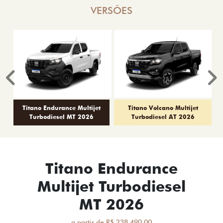
VERSÕES
Anterior
P
Titano Endurance Multijet
Titano Volcano Multijet
Turbodiesel MT 2026
Turbodiesel AT 2026
Titano Endurance
Multijet Turbodiesel
MT 2026
a partir de R$ 238.490,00