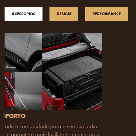
ACESSORIOS
DESIGN
PERFORMANCE
PACK OFF-ROAD
Prepare sua picape para qualquer desafio. O Pack
off-road combina engate de reboque para até 3,5