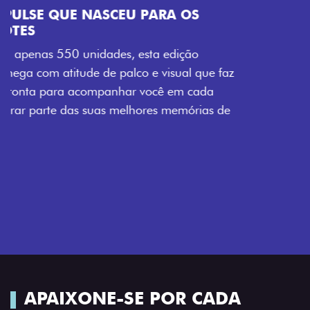
VISUAL COM ENERGIA LOLLABR
Se liga no que compõe a identidade exclusiva do
festival: série numerada, adesivo lateral LollaBR e a
soleira temática que reforçam a exclusividade,
enquanto os detalhes escurecidos, o teto bicolor e as
rodas de liga-leve aro 16” em preto brilhante
completam o visual com ainda mais estilo.
APAIXONE-SE POR CADA