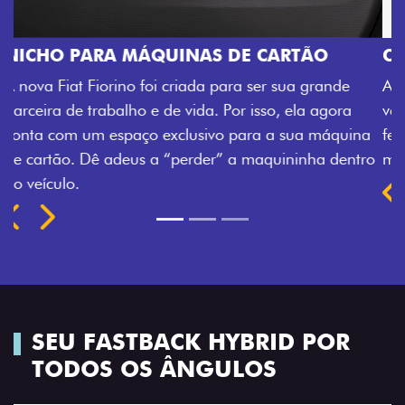
CHAVE COM TELECOMANDO
e
Agora, a chave da sua nova Fiorino pode abrir o
a
veículo também à distância, e não mais somente pel
uina
fechadura. São detalhes como esse que trazem aind
ntro
mais fluidez para o seu dia de trabalho.
Previous
Next
SEU FASTBACK HYBRID POR
TODOS OS ÂNGULOS