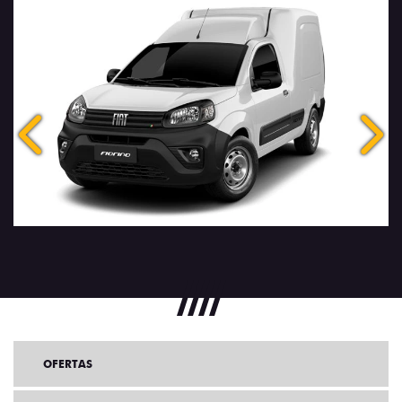
Anterior
Próx
OFERTAS