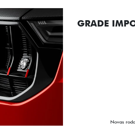
NOVAS ROD
Dirija com ainda mais pe
Abarth foram desenhada
paradas.
Próximo
Previous
Next
Faróis e la