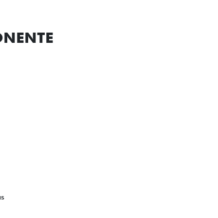
AS
rformance. As novas rodas esportivas exclusivas de
s para se destacar – sejam em movimento ou
nternas LED