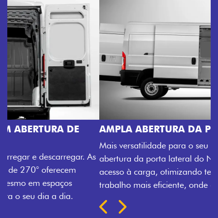
AMPLA ABERTURA DA PORTA LATERAL
Mais versatilidade para o seu carregamento. A ampla
abertura da porta lateral do Novo Ducato facilita o
acesso à carga, otimizando tempo e tornando o
trabalho mais eficiente, onde quer que você esteja.
Próximo
Previous
Next
TRANSFORMAÇÃO HOMOLOGADA