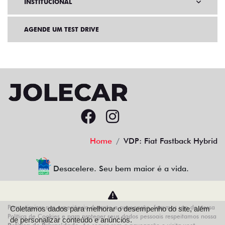
INSTITUCIONAL
AGENDE UM TEST DRIVE
Home
VDP: Fiat Fastback Hybrid
Desacelere. Seu bem maior é a vida.
Para otimizar sua experiência durante a navegação, fazemos uso de nossa
Coletamos dados para melhorar o desempenho do site, além
AZZURRA VEICULOS LTDA
Política de Cookies e para proteger seus dados pessoais respeitamos nossa
de personalizar conteúdo e anúncios.