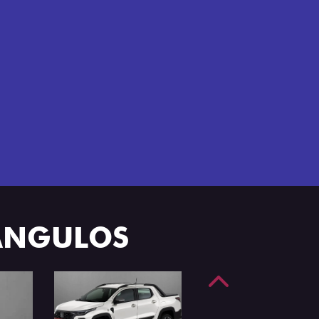
e 4 portas.
 ÂNGULOS
Anterior