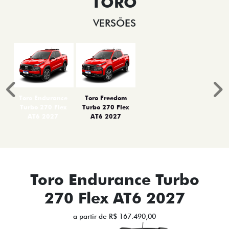
TORO
VERSÕES
Anterior
P
Toro Endurance
Toro Freedom
Turbo 270 Flex
Turbo 270 Flex
AT6 2027
AT6 2027
Toro Endurance Turbo
270 Flex AT6 2027
a partir de R$ 167.490,00