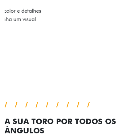
ADESIVOS ESTILIZADOS
Os adesivos aplicados no capô e nas laterais
reforçam a identidade única dessa edição para lá de
comemorativa.
Próximo
Previous
Next
Tecnologia de série
A SUA TORO POR TODOS OS
ÂNGULOS