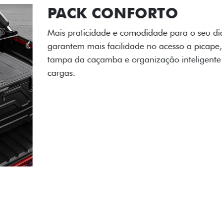
PACK OFF-R
Prepare sua picape para q
engate de reboque para at
lamas e overbumper, ofer
proteção extra para a carr
para enfrentar qualquer te
Próximo
Previous
Next
Pack tecnolog