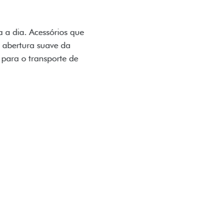
OAD
ualquer desafio. O Pack off-road combina
é 3,5 toneladas, alargadores de para-
ecendo mais capacidade de reboque,
oceria e um visual ainda mais imponente
rreno com confiança.
ia