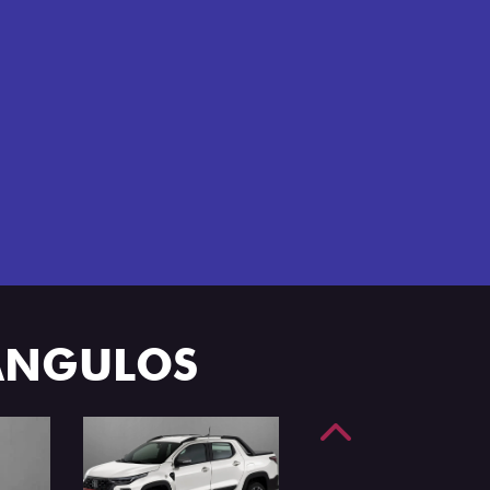
e 4 portas.
 ÂNGULOS
Anterior