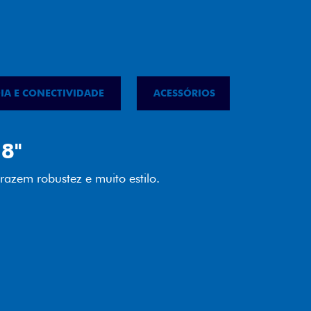
IA E CONECTIVIDADE
ACESSÓRIOS
IPVA
LED
almente em LED garante melhor
ilidade e mais economia para você.