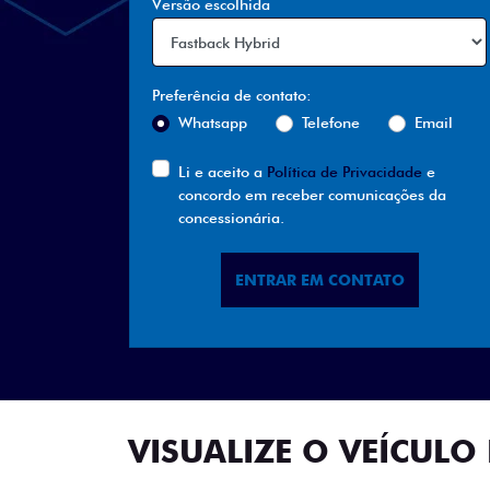
Versão escolhida
Preferência de contato:
Whatsapp
Telefone
Email
Li e aceito a
Política de Privacidade
e
concordo em receber comunicações da
concessionária.
ENTRAR EM CONTATO
VISUALIZE O VEÍCULO 