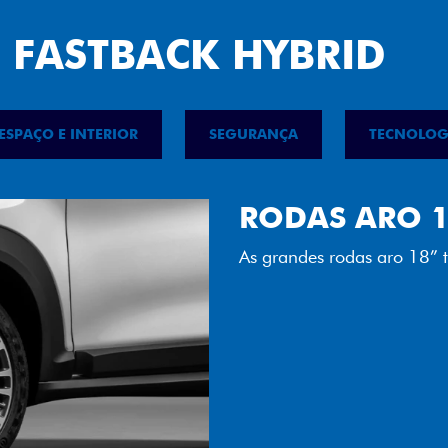
 FASTBACK HYBRID
ESPAÇO E INTERIOR
SEGURANÇA
TECNOLOG
FAROL FULL 
Tecnologia dos faróis tot
luminosidade, maior durab