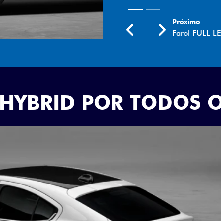
Próximo
Previous
Next
Rodas aro 18
 HYBRID POR TODOS 