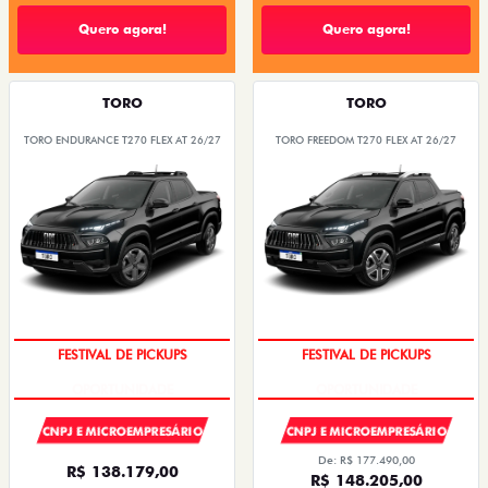
Quero agora!
Quero agora!
TORO
TORO
TORO ENDURANCE T270 FLEX AT 26/27
TORO FREEDOM T270 FLEX AT 26/27
FESTIVAL DE PICKUPS
FESTIVAL DE PICKUPS
CNPJ E MICROEMPRESÁRIO
CNPJ E MICROEMPRESÁRIO
De: R$ 177.490,00
R$ 138.179,00
R$ 148.205,00