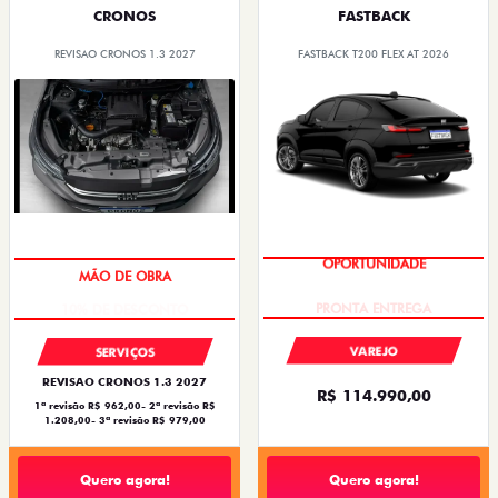
CRONOS
FASTBACK
REVISAO CRONOS 1.3 2027
FASTBACK T200 FLEX AT 2026
OPORTUNIDADE
MÃO DE OBRA
VAREJO
SERVIÇOS
REVISAO CRONOS 1.3 2027
R$ 114.990,00
1ª revisão R$ 962,00- 2ª revisão R$
1.208,00- 3ª revisão R$ 979,00
Quero agora!
Quero agora!