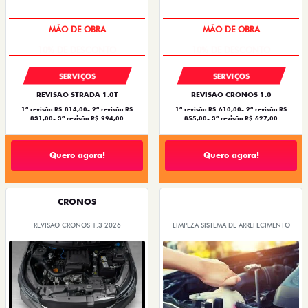
MÃO DE OBRA
MÃO DE OBRA
SERVIÇOS
SERVIÇOS
REVISAO STRADA 1.0T
REVISAO CRONOS 1.0
1ª revisão R$ 814,00- 2ª revisão R$
1ª revisão R$ 610,00- 2ª revisão R$
831,00- 3ª revisão R$ 994,00
855,00- 3ª revisão R$ 627,00
Quero agora!
Quero agora!
CRONOS
REVISAO CRONOS 1.3 2026
LIMPEZA SISTEMA DE ARREFECIMENTO