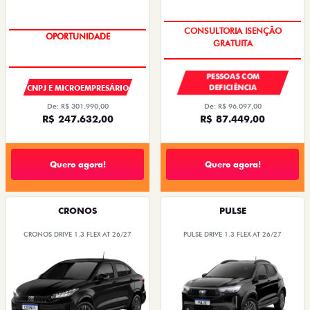
CONSULTORIA ISENÇÃO
OPORTUNIDADE
GRATUITA
PESSOAS COM
DEFICIÊNCIA
CNPJ E MICROEMPRESÁRIO
De: R$ 96.097,00
De: R$ 301.990,00
R$ 87.449,00
R$ 247.632,00
Quero agora!
Quero agora!
CRONOS
PULSE
CRONOS DRIVE 1.3 FLEX AT 26/27
PULSE DRIVE 1.3 FLEX AT 26/27