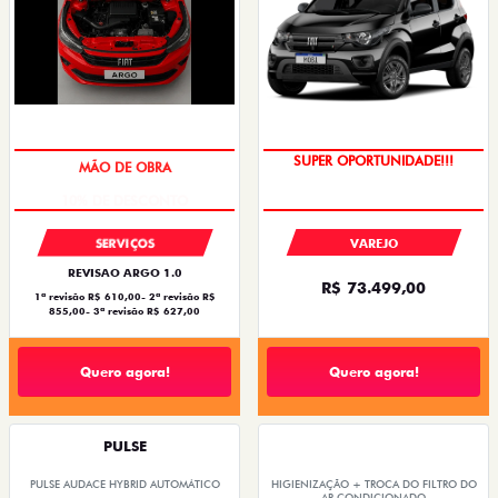
SUPER OPORTUNIDADE!!!
MÃO DE OBRA
VAREJO
SERVIÇOS
REVISAO ARGO 1.0
R$ 73.499,00
1ª revisão R$ 610,00- 2ª revisão R$
855,00- 3ª revisão R$ 627,00
Quero agora!
Quero agora!
PULSE
PULSE AUDACE HYBRID AUTOMÁTICO
HIGIENIZAÇÃO + TROCA DO FILTRO DO
AR CONDICIONADO