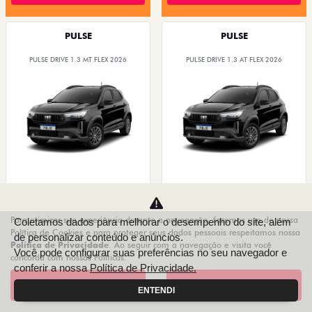
PULSE
PULSE
PULSE DRIVE 1.3 MT FLEX 2026
PULSE DRIVE 1.3 AT FLEX 2026
TAXA 0,99 A.M
TAXA 0,99% A.M
Para otimizar sua experiência durante a navegação, fazemos uso de nossa
Coletamos dados para melhorar o desempenho do site, além
Política de Cookies e para proteger seus dados pessoais respeitamos nossa
de personalizar conteúdo e anúncios.
Política de Privacidade
. Ao seguir com a navegação e visita você
VAREJO
VAREJO
Você pode configurar suas preferências no seu navegador e
concorda com nossas Políticas.
R$ 97.990,00
R$ 109.990,00
conferir a nossa
Política de Privacidade.
Aceitar
Recusar
ENTENDI
Quero agora!
Quero agora!