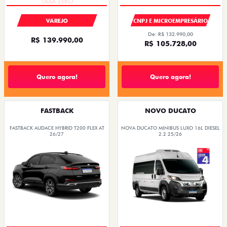
VAREJO
CNPJ E MICROEMPRESÁRIO
De: R$ 132.990,00
R$ 139.990,00
R$ 105.728,00
Quero agora!
Quero agora!
FASTBACK
NOVO DUCATO
FASTBACK AUDACE HYBRID T200 FLEX AT
NOVA DUCATO MINIBUS LUXO 16L DIESEL
26/27
2.2 25/26