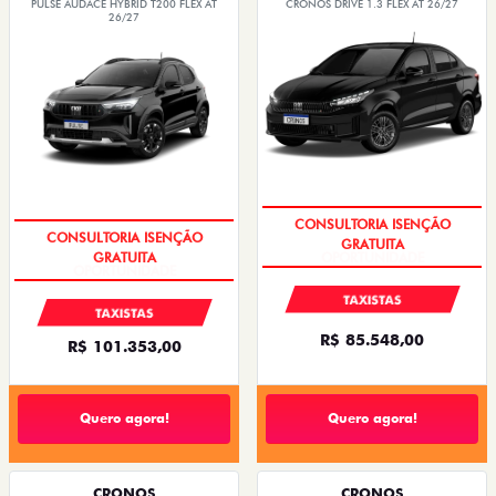
PULSE AUDACE HYBRID T200 FLEX AT
CRONOS DRIVE 1.3 FLEX AT 26/27
26/27
CONSULTORIA ISENÇÃO
CONSULTORIA ISENÇÃO
GRATUITA
GRATUITA
TAXISTAS
TAXISTAS
R$ 85.548,00
R$ 101.353,00
Quero agora!
Quero agora!
CRONOS
CRONOS