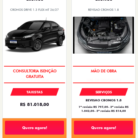
CRONOS DRIVE 1.3 FLEX MT 26/27
REVISAO CRONOS 1.8
CONSULTORIA ISENÇÃO
MÃO DE OBRA
GRATUITA
TAXISTAS
SERVIÇOS
REVISAO CRONOS 1.8
R$ 81.018,00
1ª revisão R$ 797,00- 2ª revisão R$
1.042,00- 3ª revisão R$ 814,00
Quero agora!
Quero agora!