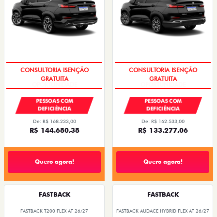
CONSULTORIA ISENÇÃO
CONSULTORIA ISENÇÃO
GRATUITA
GRATUITA
PESSOAS COM
PESSOAS COM
DEFICIÊNCIA
DEFICIÊNCIA
De: R$ 168.233,00
De: R$ 162.533,00
R$ 144.680,38
R$ 133.277,06
Quero agora!
Quero agora!
FASTBACK
FASTBACK
FASTBACK T200 FLEX AT 26/27
FASTBACK AUDACE HYBRID FLEX AT 26/27