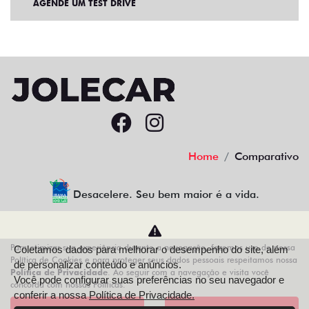
AGENDE UM TEST DRIVE
Home
Comparativo
Desacelere. Seu bem maior é a vida.
Para otimizar sua experiência durante a navegação, fazemos uso de nossa
Coletamos dados para melhorar o desempenho do site, além
AZZURRA VEICULOS LTDA
Política de Cookies e para proteger seus dados pessoais respeitamos nossa
de personalizar conteúdo e anúncios.
Política de Privacidade
. Ao seguir com a navegação e visita você
68.743.038/0013-21
Você pode configurar suas preferências no seu navegador e
concorda com nossas Políticas.
conferir a nossa
Política de Privacidade.