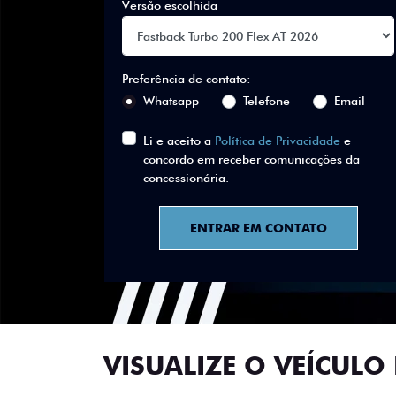
Versão escolhida
Preferência de contato:
Whatsapp
Telefone
Email
Li e aceito a
Política de Privacidade
e
concordo em receber comunicações da
concessionária.
ENTRAR EM CONTATO
VISUALIZE O VEÍCULO 