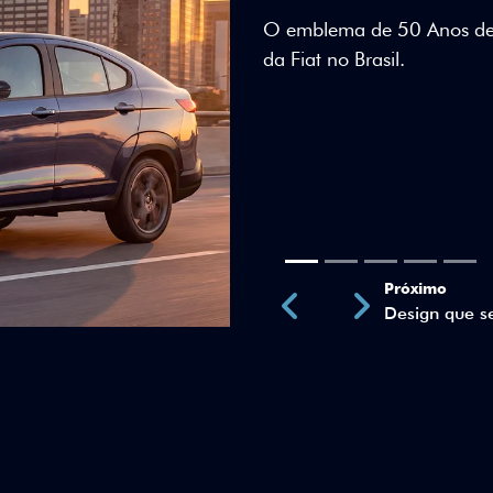
Teto bicolor, adesivos esti
uma identidade visual únic
Próximo
Previous
Next
Teto Panorâm