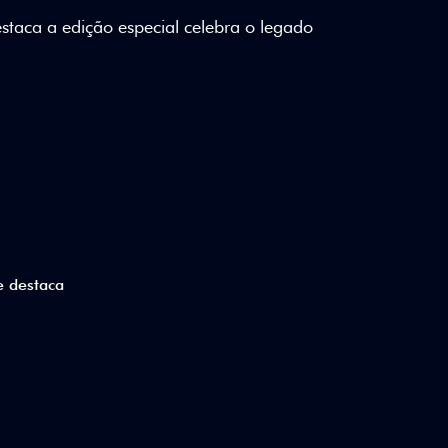
lizados e detalhes em Citrus Green criam
a.
ico