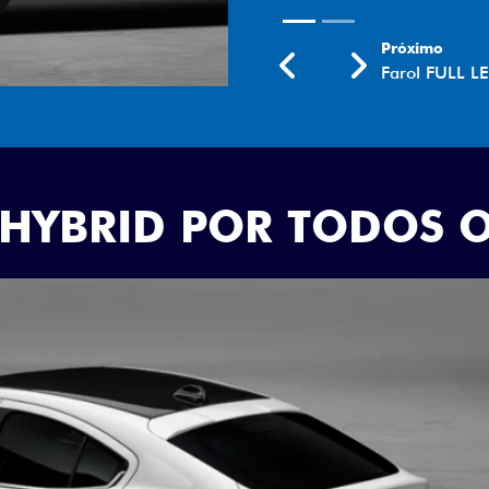
Próximo
Previous
Next
Rodas aro 18
 HYBRID POR TODOS 