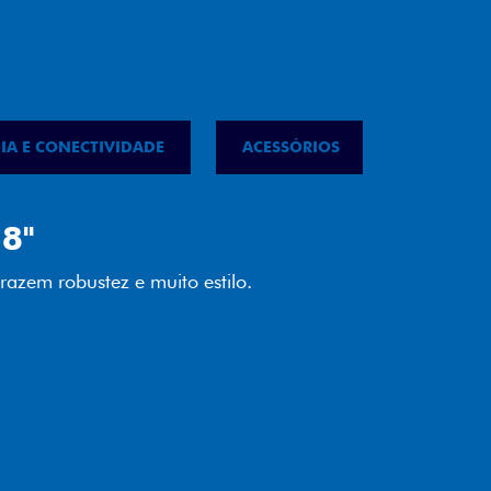
IA E CONECTIVIDADE
ACESSÓRIOS
IPVA
LED
almente em LED garante melhor
ilidade e mais economia para você.