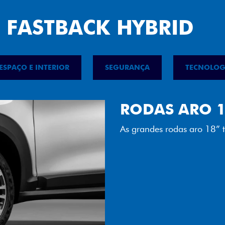
 FASTBACK HYBRID
ESPAÇO E INTERIOR
SEGURANÇA
TECNOLOG
FAROL FULL 
Tecnologia dos faróis tot
luminosidade, maior durab