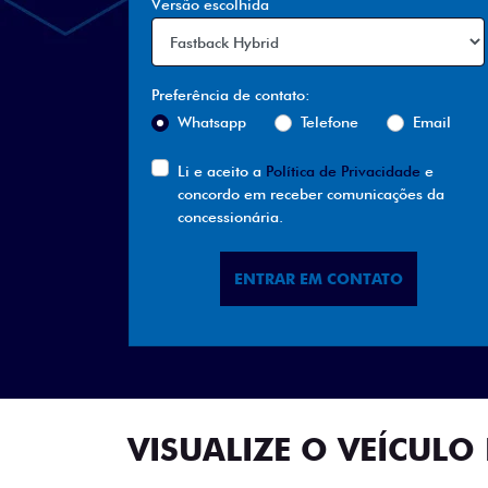
Versão escolhida
Preferência de contato:
Whatsapp
Telefone
Email
Li e aceito a
Política de Privacidade
e
concordo em receber comunicações da
concessionária.
ENTRAR EM CONTATO
VISUALIZE O VEÍCULO 