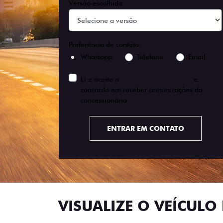
Versão escolhida
Preferência de contato:
Whatsapp
Telefone
Email
Li e aceito a
Política de Privacidade
e
concordo em receber comunicações da
concessionária.
ENTRAR EM CONTATO
VISUALIZE O VEÍCULO 