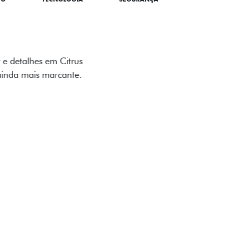
TILIZADOS
apô e nas laterais reforçam a identidade
á de comemorativa.
 série