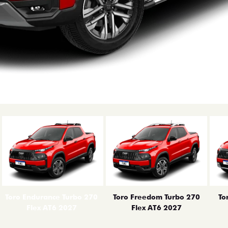
erior
Toro Endurance Turbo 270
Toro Freedom Turbo 270
To
Flex AT6 2027
Flex AT6 2027