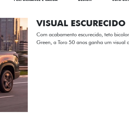
ADESIVOS ES
Os adesivos aplicados no c
única dessa edição para l
Próximo
Previous
Next
Tecnologia de