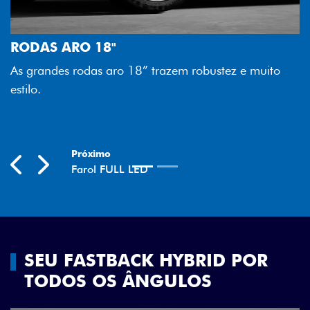
FAROL FULL LED
z e muito
Tecnologia dos faróis totalmente em LED gar
melhor luminosidade, maior durabilidade e m
economia para você.
Previous
Next
SEU FASTBACK HYBRID POR
TODOS OS ÂNGULOS